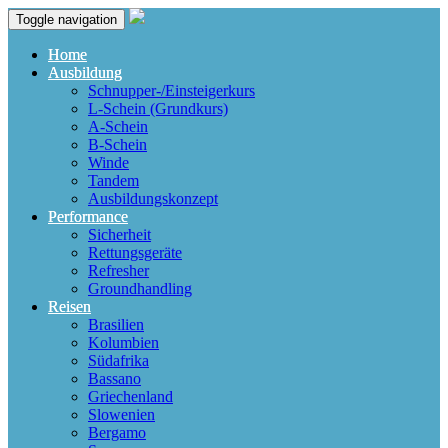
Toggle navigation
Home
Ausbildung
Schnupper-/Einsteigerkurs
L-Schein (Grundkurs)
A-Schein
B-Schein
Winde
Tandem
Ausbildungskonzept
Performance
Sicherheit
Rettungsgeräte
Refresher
Groundhandling
Reisen
Brasilien
Kolumbien
Südafrika
Bassano
Griechenland
Slowenien
Bergamo