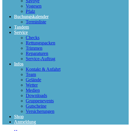
Savoye
Vogesen
Pfalz
Buchungskalender
Terminliste
Tandem
Service
Checks
Rettungspacken
Trimmen
Reparaturen
Service-Auftrag
Infos
Kontakt & Anfahrt
Team
Gelände
Wetter
Medien
Downloads
Gruppenevents
Gutscheine
Versicherungen
Shop
Anmeldung