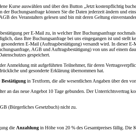
edene Kurse auswählen und über den Button „Jetzt kostenpflichtig buc
n der Buchungsanfrage können Sie die Daten jederzeit ändern und ein
GB des Veranstalters gelesen und bin mit deren Geltung einverstanden
sbestätigung per E-Mail zu, in welcher Ihre Buchungsanfrage nochmals
glich, dass Ihre Buchungsanfrage bei uns eingegangen ist und stellt k
esonderten E-Mail (Auftragsbestätigung) versandt wird. In dieser E-Ma
 Buchungsanfrage, AGB und Auftragsbestätigung) von uns auf einem dau
Datenschutzes gespeichert.
der Anmeldung mit aufgeführten Teilnehmer, für deren Vertragsverpflic
sdrückliche und gesonderte Erklärung übernommen hat.
e
Bestätigung
in Textform, die alle wesentlichen Angaben über den von
talter an das neue Angebot 10 Tage gebunden. Der Unterrichtsvertrag 
BGB (Bürgerliches Gesetzbuch) nicht zu.
gung die
Anzahlung
in Höhe von 20 % des Gesamtpreises fällig. Die K