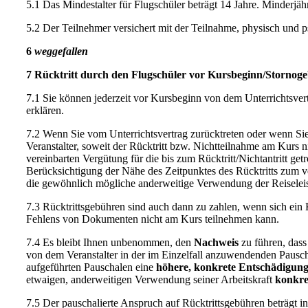
5.1 Das Mindestalter für Flugschüler beträgt 14 Jahre. Minderjä
5.2 Der Teilnehmer versichert mit der Teilnahme, physisch und p
6
weggefallen
7 Rücktritt durch den Flugschüler vor Kursbeginn/Stornog
7.1 Sie können jederzeit vor Kursbeginn von dem Unterrichtsvertr
erklären.
7.2 Wenn Sie vom Unterrichtsvertrag zurücktreten oder wenn Sie 
Veranstalter, soweit der Rücktritt bzw. Nichtteilnahme am Kurs n
vereinbarten Vergütung für die bis zum Rücktritt/Nichtantritt g
Berücksichtigung der Nähe des Zeitpunktes des Rücktritts zum v
die gewöhnlich mögliche anderweitige Verwendung der Reiseleist
7.3 Rücktrittsgebühren sind auch dann zu zahlen, wenn sich ein 
Fehlens von Dokumenten nicht am Kurs teilnehmen kann.
7.4 Es bleibt Ihnen unbenommen, den
Nachweis
zu führen, das
von dem Veranstalter in der im Einzelfall anzuwendenden Pauscha
aufgeführten Pauschalen eine
höhere, konkrete Entschädigun
etwaigen, anderweitigen Verwendung seiner Arbeitskraft
konkre
7.5 Der pauschalierte Anspruch auf Rücktrittsgebühren beträgt in