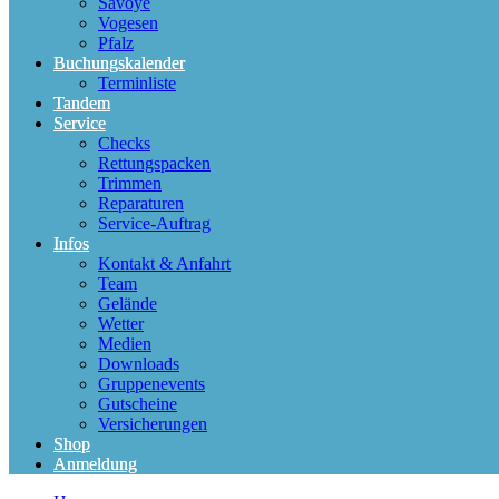
Savoye
Vogesen
Pfalz
Buchungskalender
Terminliste
Tandem
Service
Checks
Rettungspacken
Trimmen
Reparaturen
Service-Auftrag
Infos
Kontakt & Anfahrt
Team
Gelände
Wetter
Medien
Downloads
Gruppenevents
Gutscheine
Versicherungen
Shop
Anmeldung