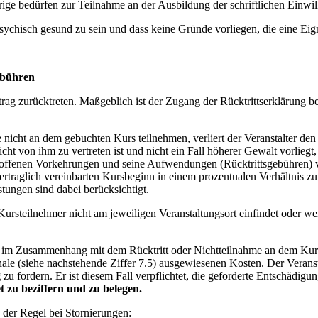
hrige bedürfen zur Teilnahme an der Ausbildung der schriftlichen Einwi
sychisch gesund zu sein und dass keine Gründe vorliegen, die eine Eig
ebühren
ag zurücktreten. Maßgeblich ist der Zugang der Rücktrittserklärung bei
nicht an dem gebuchten Kurs teilnehmen, verliert der Veranstalter den
icht von ihm zu vertreten ist und nicht ein Fall höherer Gewalt vorlie
etroffenen Vorkehrungen und seine Aufwendungen (Rücktrittsgebühren) ve
ertraglich vereinbarten Kursbeginn in einem prozentualen Verhältnis 
ungen sind dabei berücksichtigt.
Kursteilnehmer nicht am jeweiligen Veranstaltungsort einfindet oder w
s im Zusammenhang mit dem Rücktritt oder Nichtteilnahme an dem Ku
le (siehe nachstehende Ziffer 7.5) ausgewiesenen Kosten. Der Veransta
g
zu fordern. Er ist diesem Fall verpflichtet, die geforderte Entschädi
t zu beziffern und zu belegen.
 der Regel bei Stornierungen: