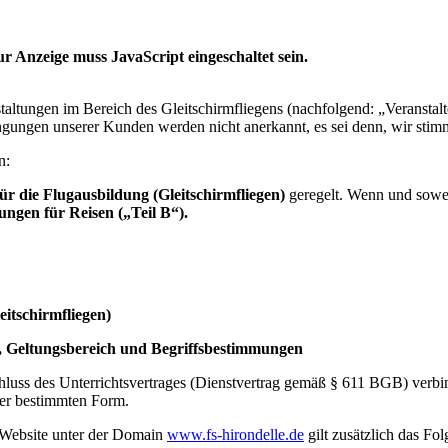
r Anzeige muss JavaScript eingeschaltet sein.
taltungen im Bereich des Gleitschirmfliegens (nachfolgend: „Veranstal
ngen unserer Kunden werden nicht anerkannt, es sei denn, wir stimmen
n:
r die Flugausbildung (Gleitschirmfliegen)
geregelt. Wenn und sowei
ngen für Reisen („Teil B“).
itschirmfliegen)
n, Geltungsbereich und Begriffsbestimmungen
hluss des Unterrichtsvertrages (Dienstvertrag gemäß § 611 BGB) verbi
ner bestimmten Form.
 Website unter der Domain
www.fs-hirondelle.de
gilt zusätzlich das Fo