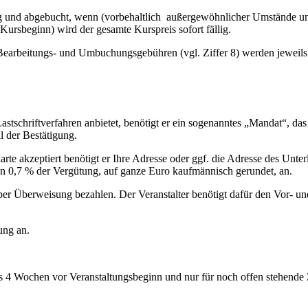
g und abgebucht, wenn (vorbehaltlich außergewöhnlicher Umstände und 
ursbeginn) wird der gesamte Kurspreis sofort fällig.
 Bearbeitungs- und Umbuchungsgebühren (vgl. Ziffer 8) werden jeweils s
tschriftverfahren anbietet, benötigt er ein sogenanntes „Mandat“, da
l der Bestätigung.
arte akzeptiert benötigt er Ihre Adresse oder ggf. die Adresse des Un
von 0,7 % der Vergütung, auf ganze Euro kaufmännisch gerundet, an.
per Überweisung bezahlen. Der Veranstalter benötigt dafür den Vor- u
ung an.
s 4 Wochen vor Veranstaltungsbeginn und nur für noch offen stehen