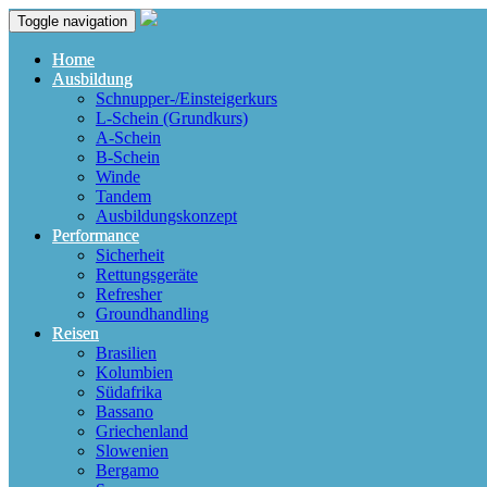
Toggle navigation
Home
Ausbildung
Schnupper-/Einsteigerkurs
L-Schein (Grundkurs)
A-Schein
B-Schein
Winde
Tandem
Ausbildungskonzept
Performance
Sicherheit
Rettungsgeräte
Refresher
Groundhandling
Reisen
Brasilien
Kolumbien
Südafrika
Bassano
Griechenland
Slowenien
Bergamo