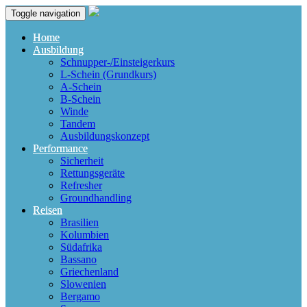
Toggle navigation
Home
Ausbildung
Schnupper-/Einsteigerkurs
L-Schein (Grundkurs)
A-Schein
B-Schein
Winde
Tandem
Ausbildungskonzept
Performance
Sicherheit
Rettungsgeräte
Refresher
Groundhandling
Reisen
Brasilien
Kolumbien
Südafrika
Bassano
Griechenland
Slowenien
Bergamo