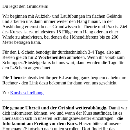
Du legst den Grundstein!
Wir beginnen mit Aufzieh- und Laufübungen im flachen Gelände
und arbeiten uns dann immer weiter den Hang hinauf. In der
Ausbildung erlernst du das Grundwissen in Theorie und Praxis. Ziel
des Kurses ist es, mindestens 15 Flüge vom Hang oder an einer
Winde zu absolvieren, bei denen die Höhendifferenz bis zu 200
Meter betragen kann.
Für den L-Schein benötigt ihr durchschnittlich 3-4 Tage, also am
Besten gleich für
2 Wochenenden
anmelden. Wenn ihr vorab zum
Schnupper-/Einsteigerkurs bei uns wart, dann werden die Tage für
den L-Schein angerechnet.
Die
Theorie
absolviert ihr per E-Learning ganz bequem daheim am
Rechner - den Link dazu bekommt ihr dann von uns geschickt.
Zur
Kursbeschreibung
.
Die genaue Uhrzeit und der Ort sind wetterabhängig.
Damit wir
dich informieren können, wo und wann der Kurs stattfindet, ist es
unerlässlich sich in unseren Schulungsnewsletter einzutragen -
die
Info kommt am Freitag vor dem Kurs.
Hierzu bitte auf unserer
Homepage (Startseite) nach unten scrollen. Dort findet ihr das