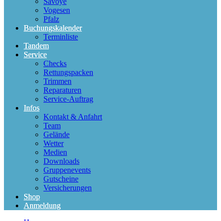
Savoye
Vogesen
Pfalz
Buchungskalender
Terminliste
Tandem
Service
Checks
Rettungspacken
Trimmen
Reparaturen
Service-Auftrag
Infos
Kontakt & Anfahrt
Team
Gelände
Wetter
Medien
Downloads
Gruppenevents
Gutscheine
Versicherungen
Shop
Anmeldung