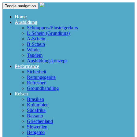
Toggle navigation
Home
Ausbildung
Schnupper-/Einsteigerkurs
L-Schein (Grundkurs)
A-Schein
B-Schein
Winde
Tandem
Ausbildungskonzept
Performance
Sicherheit
Rettungsgeräte
Refresher
Groundhandling
Reisen
Brasilien
Kolumbien
Südafrika
Bassano
Griechenland
Slowenien
Bergamo