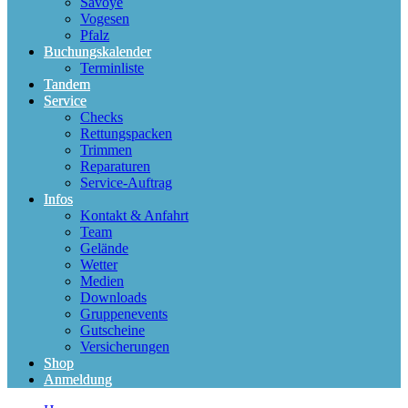
Savoye
Vogesen
Pfalz
Buchungskalender
Terminliste
Tandem
Service
Checks
Rettungspacken
Trimmen
Reparaturen
Service-Auftrag
Infos
Kontakt & Anfahrt
Team
Gelände
Wetter
Medien
Downloads
Gruppenevents
Gutscheine
Versicherungen
Shop
Anmeldung