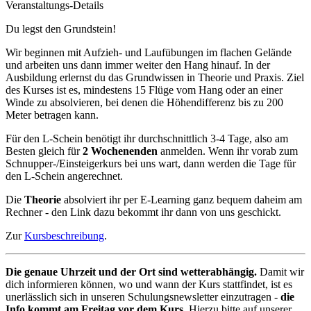
Veranstaltungs-Details
Du legst den Grundstein!
Wir beginnen mit Aufzieh- und Laufübungen im flachen Gelände
und arbeiten uns dann immer weiter den Hang hinauf. In der
Ausbildung erlernst du das Grundwissen in Theorie und Praxis. Ziel
des Kurses ist es, mindestens 15 Flüge vom Hang oder an einer
Winde zu absolvieren, bei denen die Höhendifferenz bis zu 200
Meter betragen kann.
Für den L-Schein benötigt ihr durchschnittlich 3-4 Tage, also am
Besten gleich für
2 Wochenenden
anmelden. Wenn ihr vorab zum
Schnupper-/Einsteigerkurs bei uns wart, dann werden die Tage für
den L-Schein angerechnet.
Die
Theorie
absolviert ihr per E-Learning ganz bequem daheim am
Rechner - den Link dazu bekommt ihr dann von uns geschickt.
Zur
Kursbeschreibung
.
Die genaue Uhrzeit und der Ort sind wetterabhängig.
Damit wir
dich informieren können, wo und wann der Kurs stattfindet, ist es
unerlässlich sich in unseren Schulungsnewsletter einzutragen -
die
Info kommt am Freitag vor dem Kurs.
Hierzu bitte auf unserer