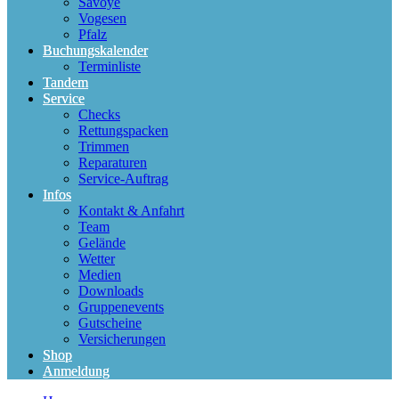
Savoye
Vogesen
Pfalz
Buchungskalender
Terminliste
Tandem
Service
Checks
Rettungspacken
Trimmen
Reparaturen
Service-Auftrag
Infos
Kontakt & Anfahrt
Team
Gelände
Wetter
Medien
Downloads
Gruppenevents
Gutscheine
Versicherungen
Shop
Anmeldung