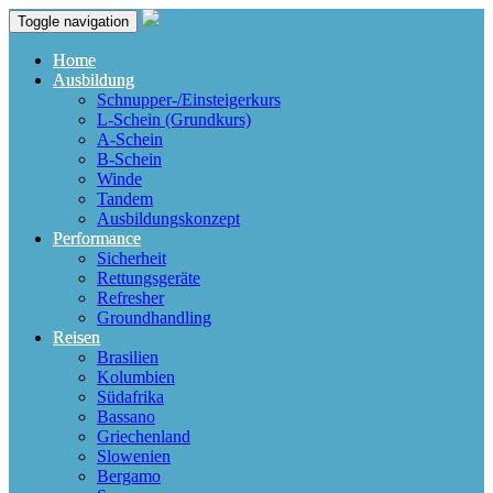
Toggle navigation
Home
Ausbildung
Schnupper-/Einsteigerkurs
L-Schein (Grundkurs)
A-Schein
B-Schein
Winde
Tandem
Ausbildungskonzept
Performance
Sicherheit
Rettungsgeräte
Refresher
Groundhandling
Reisen
Brasilien
Kolumbien
Südafrika
Bassano
Griechenland
Slowenien
Bergamo