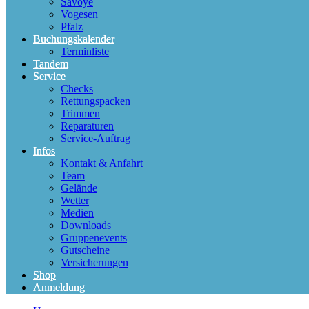
Savoye
Vogesen
Pfalz
Buchungskalender
Terminliste
Tandem
Service
Checks
Rettungspacken
Trimmen
Reparaturen
Service-Auftrag
Infos
Kontakt & Anfahrt
Team
Gelände
Wetter
Medien
Downloads
Gruppenevents
Gutscheine
Versicherungen
Shop
Anmeldung