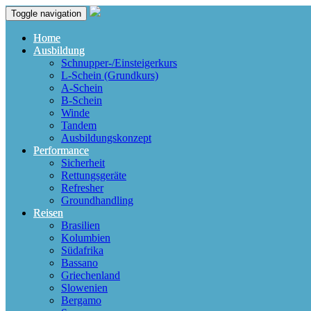
Toggle navigation
Home
Ausbildung
Schnupper-/Einsteigerkurs
L-Schein (Grundkurs)
A-Schein
B-Schein
Winde
Tandem
Ausbildungskonzept
Performance
Sicherheit
Rettungsgeräte
Refresher
Groundhandling
Reisen
Brasilien
Kolumbien
Südafrika
Bassano
Griechenland
Slowenien
Bergamo