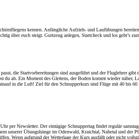
chirmfliegens kennen. Anfängliche Aufzieh- und Laufübungen bereiten d
ichtig über euch steigt. Gurtzeug anlegen, Startcheck und los geht’s zu
 passt, die Startvorbereitungen sind ausgeführt und der Fluglehrer gib
 hebst du ab. Ein Moment des Gleitens, der Boden kommt wieder näher, La
nauf in die Luft! Ziel für den Schnupperkurs sind Flüge mit 40 bis 6
Uhr per Newsletter. Der eintägige Schnuppertag findet regulär samstags
inem unserer Übungshänge im Odenwald, Kraichtal, Nahetal und der P
riffen. Wenn aufgrund der Wetterlage der Kurs ausfällt oder nicht vollst