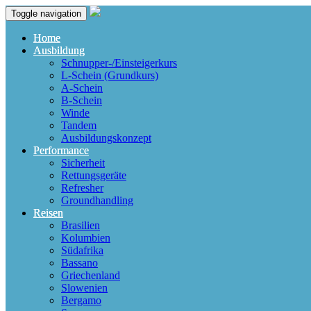
Toggle navigation
Home
Ausbildung
Schnupper-/Einsteigerkurs
L-Schein (Grundkurs)
A-Schein
B-Schein
Winde
Tandem
Ausbildungskonzept
Performance
Sicherheit
Rettungsgeräte
Refresher
Groundhandling
Reisen
Brasilien
Kolumbien
Südafrika
Bassano
Griechenland
Slowenien
Bergamo