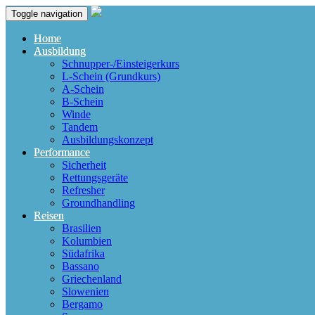
Toggle navigation
Home
Ausbildung
Schnupper-/Einsteigerkurs
L-Schein (Grundkurs)
A-Schein
B-Schein
Winde
Tandem
Ausbildungskonzept
Performance
Sicherheit
Rettungsgeräte
Refresher
Groundhandling
Reisen
Brasilien
Kolumbien
Südafrika
Bassano
Griechenland
Slowenien
Bergamo