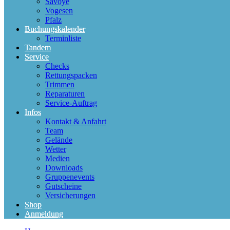
Savoye
Vogesen
Pfalz
Buchungskalender
Terminliste
Tandem
Service
Checks
Rettungspacken
Trimmen
Reparaturen
Service-Auftrag
Infos
Kontakt & Anfahrt
Team
Gelände
Wetter
Medien
Downloads
Gruppenevents
Gutscheine
Versicherungen
Shop
Anmeldung