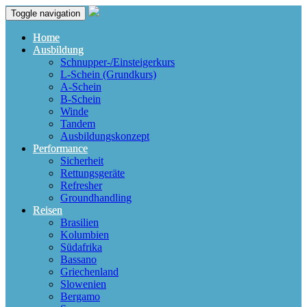
Toggle navigation
Home
Ausbildung
Schnupper-/Einsteigerkurs
L-Schein (Grundkurs)
A-Schein
B-Schein
Winde
Tandem
Ausbildungskonzept
Performance
Sicherheit
Rettungsgeräte
Refresher
Groundhandling
Reisen
Brasilien
Kolumbien
Südafrika
Bassano
Griechenland
Slowenien
Bergamo