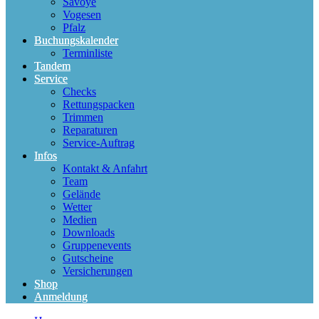
Savoye
Vogesen
Pfalz
Buchungskalender
Terminliste
Tandem
Service
Checks
Rettungspacken
Trimmen
Reparaturen
Service-Auftrag
Infos
Kontakt & Anfahrt
Team
Gelände
Wetter
Medien
Downloads
Gruppenevents
Gutscheine
Versicherungen
Shop
Anmeldung