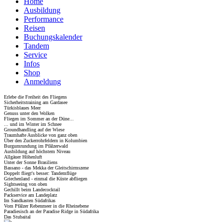
Home
Ausbildung
Performance
Reisen
Buchungskalender
Tandem
Service
Infos
Shop
Anmeldung
Erlebe die Freiheit des Fliegens
Sicherheitstraining am Gardasee
Türkisblaues Meer
Genuss unter den Wolken
Fliegen im Sommer an der Düne...
... und im Winter im Schnee
Groundhandling auf der Wiese
Traumhafte Ausblicke von ganz oben
Über den Zuckerrohrfeldern in Kolumbien
Burgumrundung im Pfälzerwald
Ausbildung auf höchstem Niveau
Allgäuer Höhenluft
Unter der Sonne Brasiliens
Bassano - das Mekka der Gleitschirmszene
Doppelt fliegt's besser: Tandemflüge
Griechenland - einmal die Küste abfliegen
Sightseeing von oben
Gechillt beim Landecocktail
Packservice am Landeplatz
Im Sandkasten Südafrikas
Vom Pfälzer Rebenmeer in die Rheinebene
Paradiesisch an der Paradise Ridge in Südafrika
Das Stubaital