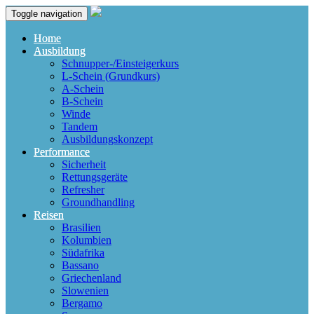
Toggle navigation
Home
Ausbildung
Schnupper-/Einsteigerkurs
L-Schein (Grundkurs)
A-Schein
B-Schein
Winde
Tandem
Ausbildungskonzept
Performance
Sicherheit
Rettungsgeräte
Refresher
Groundhandling
Reisen
Brasilien
Kolumbien
Südafrika
Bassano
Griechenland
Slowenien
Bergamo