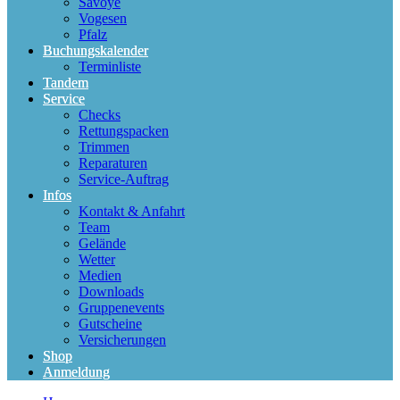
Savoye
Vogesen
Pfalz
Buchungskalender
Terminliste
Tandem
Service
Checks
Rettungspacken
Trimmen
Reparaturen
Service-Auftrag
Infos
Kontakt & Anfahrt
Team
Gelände
Wetter
Medien
Downloads
Gruppenevents
Gutscheine
Versicherungen
Shop
Anmeldung