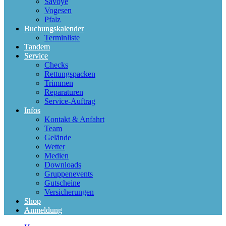
Savoye
Vogesen
Pfalz
Buchungskalender
Terminliste
Tandem
Service
Checks
Rettungspacken
Trimmen
Reparaturen
Service-Auftrag
Infos
Kontakt & Anfahrt
Team
Gelände
Wetter
Medien
Downloads
Gruppenevents
Gutscheine
Versicherungen
Shop
Anmeldung