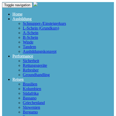
Toggle navigation
Home
Ausbildung
Schnupper-/Einsteigerkurs
L-Schein (Grundkurs)
A-Schein
B-Schein
Winde
Tandem
Ausbildungskonzept
Performance
Sicherheit
Rettungsgeräte
Refresher
Groundhandling
Reisen
Brasilien
Kolumbien
Südafrika
Bassano
Griechenland
Slowenien
Bergamo