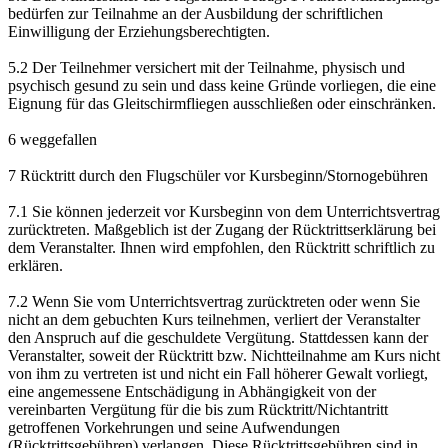
bedürfen zur Teilnahme an der Ausbildung der schriftlichen
Einwilligung der Erziehungsberechtigten.
5.2 Der Teilnehmer versichert mit der Teilnahme, physisch und
psychisch gesund zu sein und dass keine Gründe vorliegen, die eine
Eignung für das Gleitschirmfliegen ausschließen oder einschränken.
6 weggefallen
7 Rücktritt durch den Flugschüler vor Kursbeginn/Stornogebühren
7.1 Sie können jederzeit vor Kursbeginn von dem Unterrichtsvertrag
zurücktreten. Maßgeblich ist der Zugang der Rücktrittserklärung bei
dem Veranstalter. Ihnen wird empfohlen, den Rücktritt schriftlich zu
erklären.
7.2 Wenn Sie vom Unterrichtsvertrag zurücktreten oder wenn Sie
nicht an dem gebuchten Kurs teilnehmen, verliert der Veranstalter
den Anspruch auf die geschuldete Vergütung. Stattdessen kann der
Veranstalter, soweit der Rücktritt bzw. Nichtteilnahme am Kurs nicht
von ihm zu vertreten ist und nicht ein Fall höherer Gewalt vorliegt,
eine angemessene Entschädigung in Abhängigkeit von der
vereinbarten Vergütung für die bis zum Rücktritt/Nichtantritt
getroffenen Vorkehrungen und seine Aufwendungen
(Rücktrittsgebühren) verlangen. Diese Rücktrittsgebühren sind in