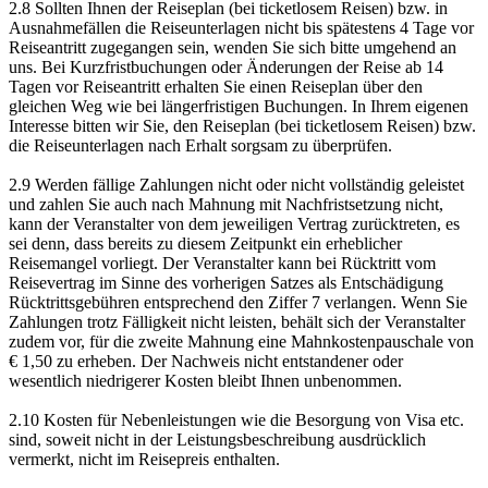
2.8 Sollten Ihnen der Reiseplan (bei ticketlosem Reisen) bzw. in
Ausnahmefällen die Reiseunterlagen nicht bis spätestens 4 Tage vor
Reiseantritt zugegangen sein, wenden Sie sich bitte umgehend an
uns. Bei Kurzfristbuchungen oder Änderungen der Reise ab 14
Tagen vor Reiseantritt erhalten Sie einen Reiseplan über den
gleichen Weg wie bei längerfristigen Buchungen. In Ihrem eigenen
Interesse bitten wir Sie, den Reiseplan (bei ticketlosem Reisen) bzw.
die Reiseunterlagen nach Erhalt sorgsam zu überprüfen.
2.9 Werden fällige Zahlungen nicht oder nicht vollständig geleistet
und zahlen Sie auch nach Mahnung mit Nachfristsetzung nicht,
kann der Veranstalter von dem jeweiligen Vertrag zurücktreten, es
sei denn, dass bereits zu diesem Zeitpunkt ein erheblicher
Reisemangel vorliegt. Der Veranstalter kann bei Rücktritt vom
Reisevertrag im Sinne des vorherigen Satzes als Entschädigung
Rücktrittsgebühren entsprechend den Ziffer 7 verlangen. Wenn Sie
Zahlungen trotz Fälligkeit nicht leisten, behält sich der Veranstalter
zudem vor, für die zweite Mahnung eine Mahnkostenpauschale von
€ 1,50 zu erheben. Der Nachweis nicht entstandener oder
wesentlich niedrigerer Kosten bleibt Ihnen unbenommen.
2.10 Kosten für Nebenleistungen wie die Besorgung von Visa etc.
sind, soweit nicht in der Leistungsbeschreibung ausdrücklich
vermerkt, nicht im Reisepreis enthalten.