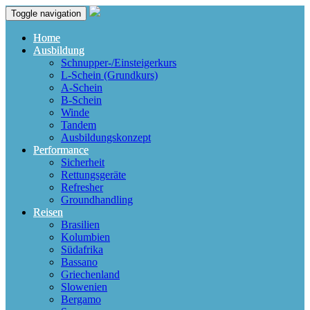
Toggle navigation
Home
Ausbildung
Schnupper-/Einsteigerkurs
L-Schein (Grundkurs)
A-Schein
B-Schein
Winde
Tandem
Ausbildungskonzept
Performance
Sicherheit
Rettungsgeräte
Refresher
Groundhandling
Reisen
Brasilien
Kolumbien
Südafrika
Bassano
Griechenland
Slowenien
Bergamo