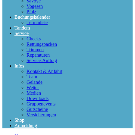
Savoye
Vogesen
Pfalz
Buchungskalender
Terminliste
Tandem
Service
Checks
Rettungspacken
Trimmen
Reparaturen
Service-Auftrag
Infos
Kontakt & Anfahrt
Team
Gelände
Wetter
Medien
Downloads
Gruppenevents
Gutscheine
Versicherungen
Shop
Anmeldung