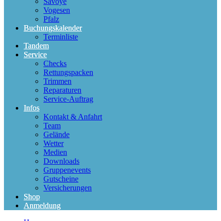
Savoye
Vogesen
Pfalz
Buchungskalender
Terminliste
Tandem
Service
Checks
Rettungspacken
Trimmen
Reparaturen
Service-Auftrag
Infos
Kontakt & Anfahrt
Team
Gelände
Wetter
Medien
Downloads
Gruppenevents
Gutscheine
Versicherungen
Shop
Anmeldung