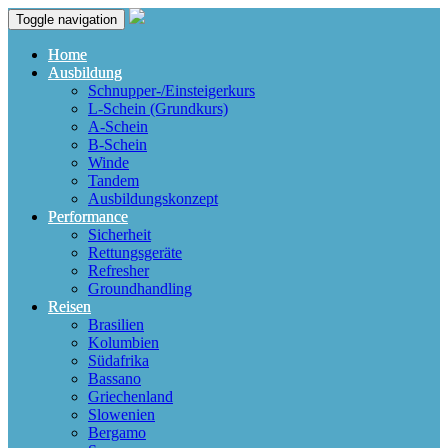
Toggle navigation
Home
Ausbildung
Schnupper-/Einsteigerkurs
L-Schein (Grundkurs)
A-Schein
B-Schein
Winde
Tandem
Ausbildungskonzept
Performance
Sicherheit
Rettungsgeräte
Refresher
Groundhandling
Reisen
Brasilien
Kolumbien
Südafrika
Bassano
Griechenland
Slowenien
Bergamo