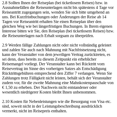
2.8 Sollten Ihnen der Reiseplan (bei ticketlosem Reisen) bzw. in
Ausnahmefällen die Reiseunterlagen nicht bis spätestens 4 Tage vor
Reiseantritt zugegangen sein, wenden Sie sich bitte umgehend an
uns. Bei Kurzfristbuchungen oder Änderungen der Reise ab 14
Tagen vor Reiseantritt erhalten Sie einen Reiseplan über den
gleichen Weg wie bei längerfristigen Buchungen. In Ihrem eigenen
Interesse bitten wir Sie, den Reiseplan (bei ticketlosem Reisen) bzw.
die Reiseunterlagen nach Erhalt sorgsam zu überprüfen.
2.9 Werden fällige Zahlungen nicht oder nicht vollständig geleistet
und zahlen Sie auch nach Mahnung mit Nachfristsetzung nicht,
kann der Veranstalter von dem jeweiligen Vertrag zurücktreten, es
sei denn, dass bereits zu diesem Zeitpunkt ein erheblicher
Reisemangel vorliegt. Der Veranstalter kann bei Rücktritt vom
Reisevertrag im Sinne des vorherigen Satzes als Entschädigung
Rücktrittsgebühren entsprechend den Ziffer 7 verlangen. Wenn Sie
Zahlungen trotz Fälligkeit nicht leisten, behält sich der Veranstalter
zudem vor, für die zweite Mahnung eine Mahnkostenpauschale von
€ 1,50 zu erheben. Der Nachweis nicht entstandener oder
wesentlich niedrigerer Kosten bleibt Ihnen unbenommen.
2.10 Kosten für Nebenleistungen wie die Besorgung von Visa etc.
sind, soweit nicht in der Leistungsbeschreibung ausdrücklich
vermerkt, nicht im Reisepreis enthalten.