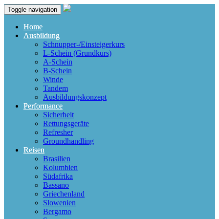
Toggle navigation
Home
Ausbildung
Schnupper-/Einsteigerkurs
L-Schein (Grundkurs)
A-Schein
B-Schein
Winde
Tandem
Ausbildungskonzept
Performance
Sicherheit
Rettungsgeräte
Refresher
Groundhandling
Reisen
Brasilien
Kolumbien
Südafrika
Bassano
Griechenland
Slowenien
Bergamo