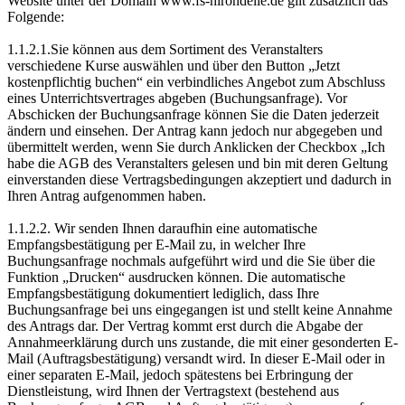
Website unter der Domain www.fs-hirondelle.de gilt zusätzlich das
Folgende:
1.1.2.1.Sie können aus dem Sortiment des Veranstalters
verschiedene Kurse auswählen und über den Button „Jetzt
kostenpflichtig buchen“ ein verbindliches Angebot zum Abschluss
eines Unterrichtsvertrages abgeben (Buchungsanfrage). Vor
Abschicken der Buchungsanfrage können Sie die Daten jederzeit
ändern und einsehen. Der Antrag kann jedoch nur abgegeben und
übermittelt werden, wenn Sie durch Anklicken der Checkbox „Ich
habe die AGB des Veranstalters gelesen und bin mit deren Geltung
einverstanden diese Vertragsbedingungen akzeptiert und dadurch in
Ihren Antrag aufgenommen haben.
1.1.2.2. Wir senden Ihnen daraufhin eine automatische
Empfangsbestätigung per E-Mail zu, in welcher Ihre
Buchungsanfrage nochmals aufgeführt wird und die Sie über die
Funktion „Drucken“ ausdrucken können. Die automatische
Empfangsbestätigung dokumentiert lediglich, dass Ihre
Buchungsanfrage bei uns eingegangen ist und stellt keine Annahme
des Antrags dar. Der Vertrag kommt erst durch die Abgabe der
Annahmeerklärung durch uns zustande, die mit einer gesonderten E-
Mail (Auftragsbestätigung) versandt wird. In dieser E-Mail oder in
einer separaten E-Mail, jedoch spätestens bei Erbringung der
Dienstleistung, wird Ihnen der Vertragstext (bestehend aus