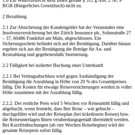
1.6 Ein Widerrufsrecht steht Ihnen gemäß § 312 g Abs. 2 Nr. 9
BGB (Bürgerliches Gesetzbuch) nicht zu.
2 Bezahlung
2.1 Zur Absicherung der Kundengelder hat der Veranstalter eine
Insolvenzversicherung bei der Zürich Insurance plc, Solmsstraße 27
– 37, 60486 Frankfurt am Main, abgeschlossen. Ein
Sicherungsschein befindet sich auf der Bestätigung. Darüber hinaus
ergeben sich aus der Bestätigung die Beträge für An- und
Restzahlung und gegebenenfalls Stornierung.
2.2 Fälligkeit bei isolierter Buchung einer Unterkunft
2.2.1 Bei Vertragsabschluss wird gegen Aushändigung der
Bestätigung die Anzahlung in Höhe von 20 % des Gesamtpreises
fällig. Die Kosten für etwaige Reiseversicherungen werden in voller
Höhe zusammen mit der Anzahlung fällig.
2.2.2. Der restliche Preis wird 5 Wochen vor Reiseantritt fällig und
abgebucht, wenn feststeht, dass Ihre Reise – wie gebucht –
durchgeführt wird und der Reiseplan (bei ticketlosem Reisen) bzw.
die Reiseunterlagen Ihnen verabredungsgemäß übermittelt werden.
Bei Kurzfristbuchungen (ab vier Wochen Reisebeginn) wird der
gesamte Reisepreis sofort fällig.