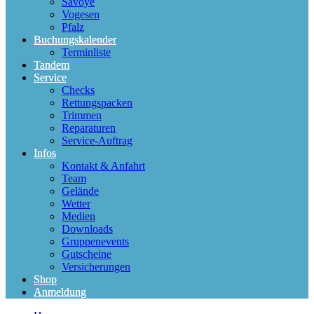
Savoye
Vogesen
Pfalz
Buchungskalender
Terminliste
Tandem
Service
Checks
Rettungspacken
Trimmen
Reparaturen
Service-Auftrag
Infos
Kontakt & Anfahrt
Team
Gelände
Wetter
Medien
Downloads
Gruppenevents
Gutscheine
Versicherungen
Shop
Anmeldung