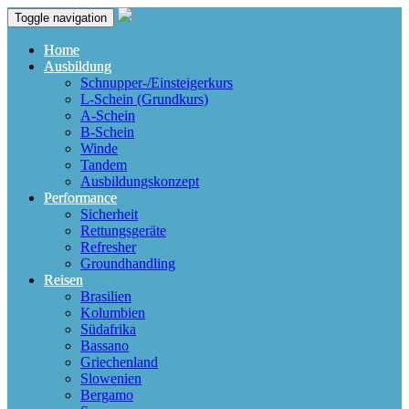
Toggle navigation
Home
Ausbildung
Schnupper-/Einsteigerkurs
L-Schein (Grundkurs)
A-Schein
B-Schein
Winde
Tandem
Ausbildungskonzept
Performance
Sicherheit
Rettungsgeräte
Refresher
Groundhandling
Reisen
Brasilien
Kolumbien
Südafrika
Bassano
Griechenland
Slowenien
Bergamo