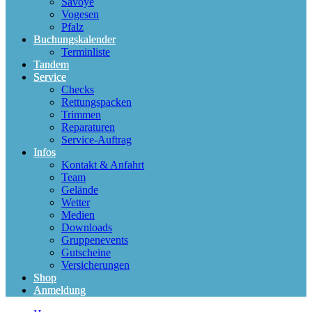
Savoye
Vogesen
Pfalz
Buchungskalender
Terminliste
Tandem
Service
Checks
Rettungspacken
Trimmen
Reparaturen
Service-Auftrag
Infos
Kontakt & Anfahrt
Team
Gelände
Wetter
Medien
Downloads
Gruppenevents
Gutscheine
Versicherungen
Shop
Anmeldung