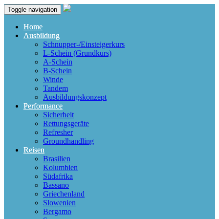
Toggle navigation
Home
Ausbildung
Schnupper-/Einsteigerkurs
L-Schein (Grundkurs)
A-Schein
B-Schein
Winde
Tandem
Ausbildungskonzept
Performance
Sicherheit
Rettungsgeräte
Refresher
Groundhandling
Reisen
Brasilien
Kolumbien
Südafrika
Bassano
Griechenland
Slowenien
Bergamo