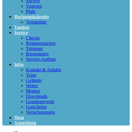
Savoye
Vogesen
Pfalz
Buchungskalender
Terminliste
Tandem
Service
Checks
Rettungspacken
Trimmen
Reparaturen
Service-Auftrag
Infos
Kontakt & Anfahrt
Team
Gelände
Wetter
Medien
Downloads
Gruppenevents
Gutscheine
Versicherungen
Shop
Anmeldung