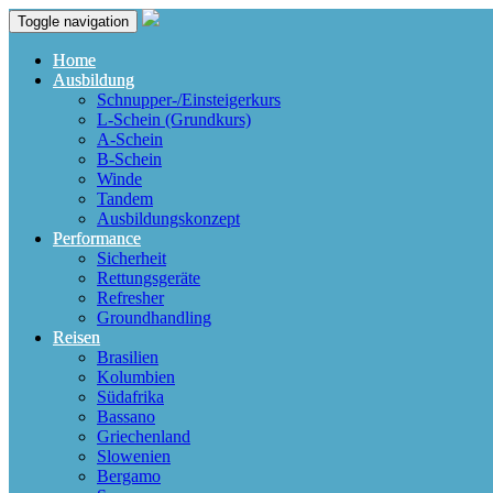
Toggle navigation
Home
Ausbildung
Schnupper-/Einsteigerkurs
L-Schein (Grundkurs)
A-Schein
B-Schein
Winde
Tandem
Ausbildungskonzept
Performance
Sicherheit
Rettungsgeräte
Refresher
Groundhandling
Reisen
Brasilien
Kolumbien
Südafrika
Bassano
Griechenland
Slowenien
Bergamo