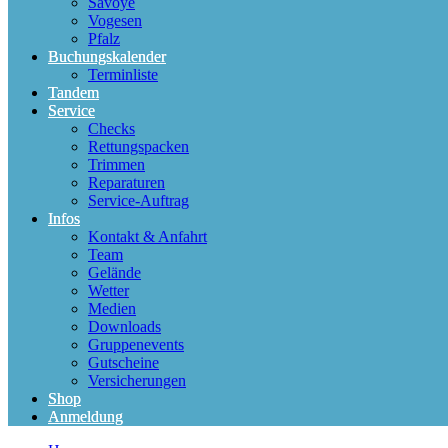
Savoye
Vogesen
Pfalz
Buchungskalender
Terminliste
Tandem
Service
Checks
Rettungspacken
Trimmen
Reparaturen
Service-Auftrag
Infos
Kontakt & Anfahrt
Team
Gelände
Wetter
Medien
Downloads
Gruppenevents
Gutscheine
Versicherungen
Shop
Anmeldung