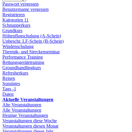
Passwort vergessen
Benutzername vergessen
Registrieren
Kategorien
11
Schnupperkurs
Grundkurs
Höhenflugschulung (A-Schein)
Unbeschr. LF-Schein (B-Schein)
Windenschulung
Thermik- und Streckenseminar
Performance Training
Rettungsgerätetraining
Groundhandlingkurs
Refresherkurs
Reisen
Sonstiges
Tags
-1
Daten
Aktuelle Veranstaltungen
Alte Veranstaltungen
Alle Veranstaltungen
Heutige Veranstaltungen
Veranstaltungen diese Woche
Veranstaltungen diesen Monat
Veranstaltungen dieses Jahr