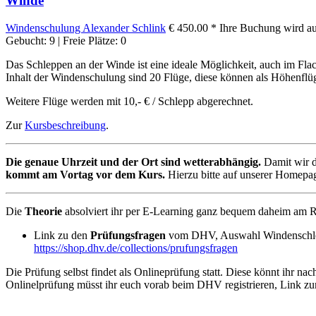
Winde
Windenschulung
Alexander Schlink
€ 450.00 *
Ihre Buchung wird auf
Gebucht: 9 | Freie Plätze: 0
Das Schleppen an der Winde ist eine ideale Möglichkeit, auch im Fla
Inhalt der Windenschulung sind 20 Flüge, diese können als Höhenflü
Weitere Flüge werden mit 10,- € / Schlepp abgerechnet.
Zur
Kursbeschreibung
.
Die genaue Uhrzeit und der Ort sind wetterabhängig.
Damit wir d
kommt am Vortag vor dem Kurs.
Hierzu bitte auf unserer Homepage
Die
Theorie
absolviert ihr per E-Learning ganz bequem daheim am R
Link zu den
Prüfungsfragen
vom DHV, Auswahl Windenschl
https://shop.dhv.de/collections/prufungsfragen
Die Prüfung selbst findet als Onlineprüfung statt. Diese könnt ihr n
Onlinelprüfung müsst ihr euch vorab beim DHV registrieren, Link 